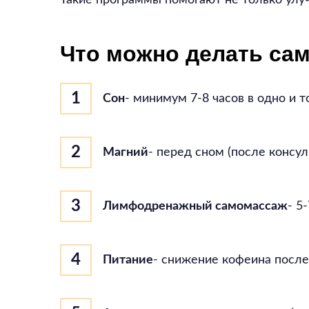
Такие программы помогают не только улу
Что можно делать са
Сон
- минимум 7-8 часов в одно и т
Магний
- перед сном (после консул
Лимфодренажный самомассаж
- 5
Питание
- снижение кофеина после 