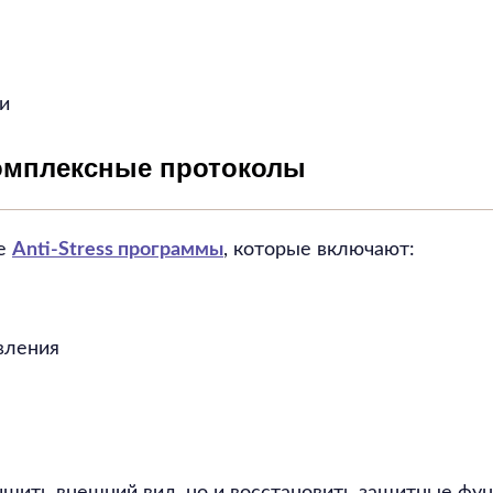
и
омплексные протоколы
ые
Anti-Stress программы
, которые включают:
вления