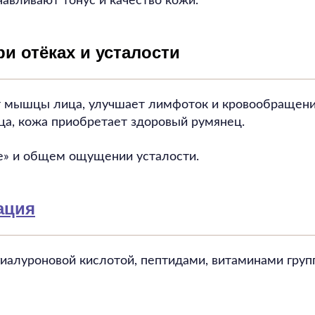
авливают тонус и качество кожи.
и отёках и усталости
 мышцы лица, улучшает лимфоток и кровообращени
ца, кожа приобретает здоровый румянец.
е» и общем ощущении усталости.
ация
иалуроновой кислотой, пептидами, витаминами груп