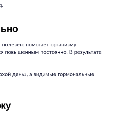
д.
льно
 полезен: помогает организму
ся повышенным постоянно. В результате
лохой день», а видимые гормональные
ожу