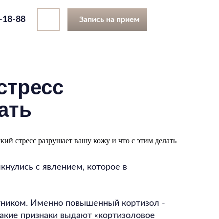
7-18-88
Запись на прием
стресс
ать
кнулись с явлением, которое в
тником. Именно повышенный кортизол -
 какие признаки выдают «кортизоловое