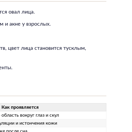
тся овал лица.
м и акне у взрослых.
в, цвет лица становится тусклым,
енты.
Как проявляется
область вокруг глаз и скул
уляции и истончения кожи
же после сна