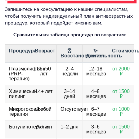
Запишитесь на консультацию к нашим специалистам,
чтобы получить индивидуальный план антивозрастных
процедур, который подойдет именно вам.
Сравнительная таблица процедур по возрастам:
Процедура
Возраст
⏰
✨
Стоимост
Восстановление
Длительность
Плазмолифтинг
25–50
2–4
12–18
от 2000
(PRP-
лет
недели
месяцев
₽
терапия)
Химический
14+ лет
3–14
4–8
от 1500
пилинг
дней
месяцев
₽
Микротоковая
Любой
Отсутствует
6–7
от 1000
терапия
месяцев
₽
Ботулинотерапия
25+ лет
1–2 дня
3–6
от 1500
месяцев
₽