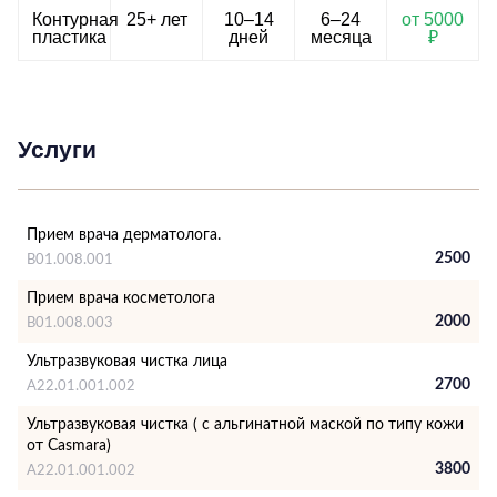
Контурная
25+ лет
10–14
6–24
от 5000
пластика
дней
месяца
₽
Услуги
Прием врача дерматолога.
2500
В01.008.001
Прием врача косметолога
2000
В01.008.003
Ультразвуковая чистка лица
2700
А22.01.001.002
Ультразвуковая чистка ( с альгинатной маской по типу кожи
от Casmara)
3800
А22.01.001.002