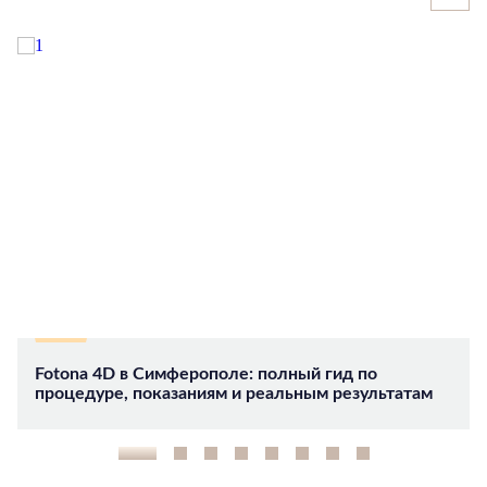
Fotona 4D в Симферополе: полный гид по
процедуре, показаниям и реальным результатам
1
2
3
4
5
6
7
8