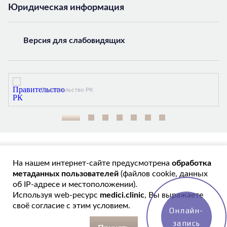
Юридическая информация
Версия для слабовидящих
Правительство РК
1
2
3
4
5
6
7
Обработка данных
Лицензия
Запись на прием
Директор
На нашем интернет-сайте предусмотрена
обработка
Договор оказания платных услуг
метаданных пользователей
(файлов cookie, данных
© 2026 Medici.clinic — клиника эстетической и общей
об IP-адресе и местоположении).
медицины. Информация и цены, представленные на сайте,
Используя web-ресурс
medici.clinic
, Вы выражаете
являются справочными и не являются публичной офертой.
своё согласие с этим условием.
Онлайн-
запись
Создание сайтов Симферополь