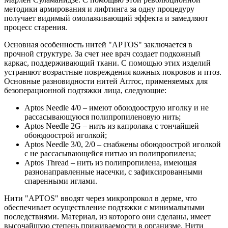
методики армирования и лифтинга за одну процедуру
получает видимый омолаживающий эффекта и замедляют
процесс старения.
Основная особенность нитей "АРТОS" заключается в
прочной структуре. За счет нее врач создает подкожный
каркас, поддерживающий ткани. С помощью этих изделий
устраняют возрастные повреждения кожных покровов и птоз.
Основные разновидности нитей Аптос, применяемых для
безоперационной подтяжки лица, следующие:
Арtоs Needle 4/0 – имеют обоюдоострую иголку и не
рассасывающуюся полипропиленовую нить;
Арtоs Needle 2G – нить из капролака с тончайшей
обоюдоострой иголкой;
Арtоs Needle 3/0, 2/0 – снабжены обоюдоострой иголкой
с не рассасывающейся нитью из полипропилена;
Арtоs Thread – нить из полипропилена, имеющая
разнонаправленные насечки, с зафиксированными
спаренными иглами.
Нити "АРТОS" вводят через микропрокол в дерме, что
обеспечивает осуществление подтяжки с минимальными
последствиями. Материал, из которого они сделаны, имеет
высочайшую степень приживаемости в организме. Нити