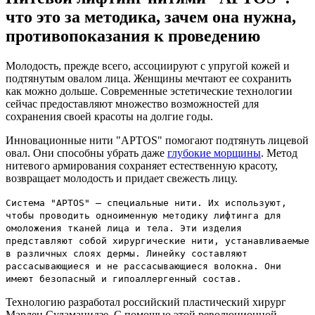
что это за методика, зачем она нужна,
противопоказания к проведению
Молодость, прежде всего, ассоциируют с упругой кожей и
подтянутым овалом лица. Женщины мечтают ее сохранить
как можно дольше. Современные эстетические технологии
сейчас предоставляют множество возможностей для
сохранения своей красоты на долгие годы.
Инновационные нити "АРТОS" помогают подтянуть лицевой
овал. Они способны убрать даже
глубокие морщины
. Метод
нитевого армирования сохраняет естественную красоту,
возвращает молодость и придает свежесть лицу.
Система "APTOS" – специальные нити. Их используют,
чтобы проводить одноименную методику лифтинга для
омоложения тканей лица и тела. Эти изделия
представляют собой хирургические нити, устанавливаемые
в различных слоях дермы. Линейку составляют
рассасывающиеся и не рассасывающиеся волокна. Они
имеют безопасный и гипоаллергенный состав.
Технологию разработал российский пластический хирург
Марлен Суламанидзе. С помощью этой революционной