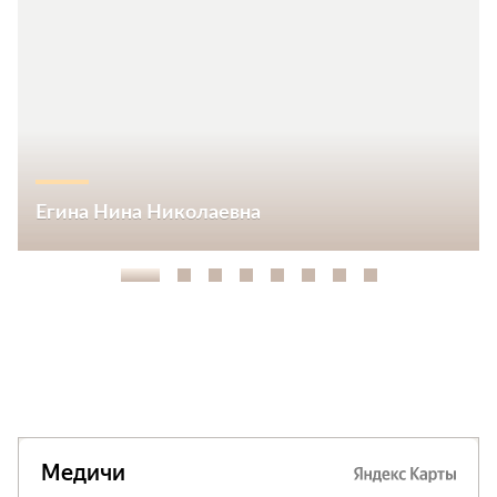
Егина Нина Николаевна
1
2
3
4
5
6
7
8
Запись на прием
Подробнее